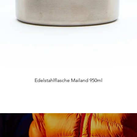
Edelstahlflasche Mailand 950ml