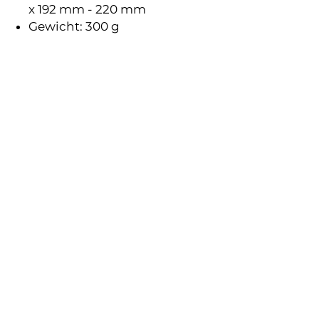
x 192 mm - 220 mm
Gewicht: 300 g
Dieses und weitere Produkte sind
hier verfügbar
Datenschutz
Garantie- und Gewährleistung
Impressum