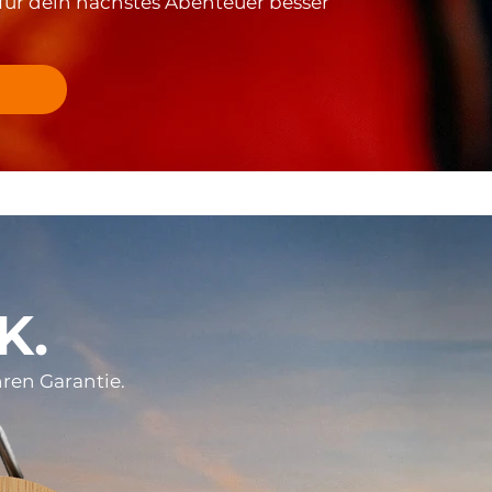
ür dein nächstes Abenteuer besser
K.
hren Garantie.