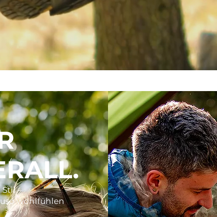
R
ERALL.
Stil –
nauso wohlfühlen