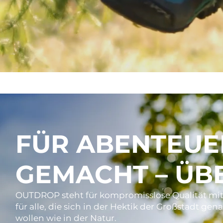
FÜR ABENTEUE
GEMACHT – ÜB
OUTDROP steht für kompromisslose Qualität mit 
für alle, die sich in der Hektik der Großstadt ge
wollen wie in der Natur.