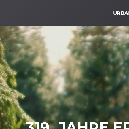
URBA
319
JAHRE E