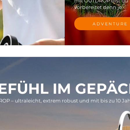
mit OUTDROP bist du f
vorbereitet denn je.
ADVENTURE
EFÜHL IM GEPÄC
P – ultraleicht, extrem robust und mit bis zu 10 Ja